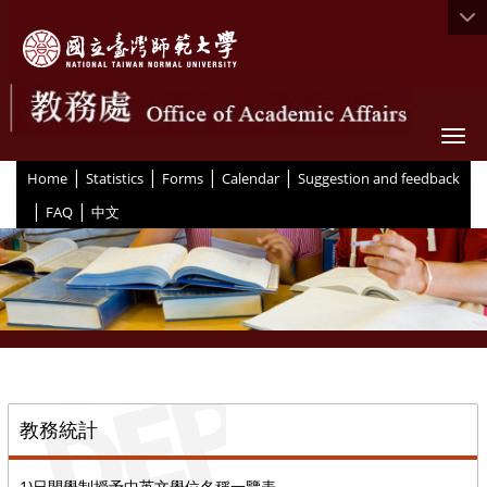
Togg
|
|
|
|
:::
Home
Statistics
Forms
Calendar
Suggestion and feedback
|
|
FAQ
中文
::
教務統計
1)日間學制授予中英文學位名稱一覽表