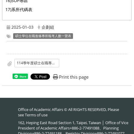
16)SOP專區
17)系所代碼表
2025-01-03
企劃組
碩士學位在職進修專班報考人數一覽表
114學年度碩士在職專班合格考生人數公告.pdf
Print this page
Share
Office of Academic Affairs © All RIGHTS RESERVED, Please
see
Terms of use
162, Heping East Road Section 1, Taipei, Taiwan │ Office of Vice
President of Academic Affairs+886-2-77491088、Planning
Division+886-2-77491188、Registry Division+886-2-77491077、