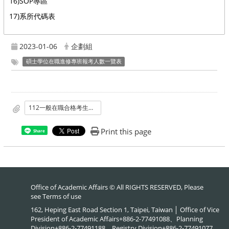
16)SOP專區
17)系所代碼表
2023-01-06
企劃組
碩士學位在職進修專班報考人數一覽表
112一般在職合格考生人數公告.pdf
Print this page
Share
Office of Academic Affairs © All RIGHTS RESERVED, Please
see
Terms of use
162, Heping East Road Section 1, Taipei, Taiwan │ Office of Vice
President of Academic Affairs+886-2-77491088、Planning
Division+886-2-77491188、Registry Division+886-2-77491077、