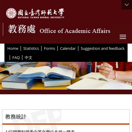
Togg
|
|
|
|
:::
Home
Statistics
Forms
Calendar
Suggestion and feedback
|
|
FAQ
中文
::
教務統計
1)日間學制授予中英文學位名稱一覽表