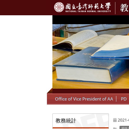
:::
Office of Vice President of AA
PD
:::
教務統計
2021-
招生