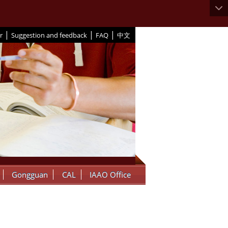
|
|
|
r
Suggestion and feedback
FAQ
中文
Gongguan
CAL
IAAO Office