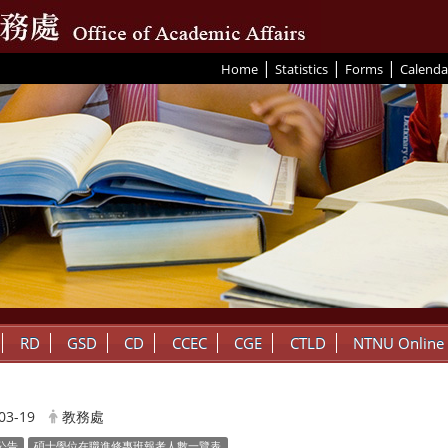
|
|
|
:::
Home
Statistics
Forms
Calenda
RD
GSD
CD
CCEC
CGE
CTLD
NTNU Online
03-19
教務處
公告
碩士學位在職進修專班報考人數一覽表