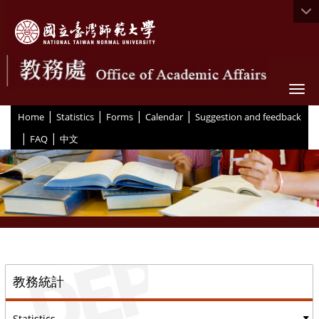
Togg
|
|
|
|
:::
Home
Statistics
Forms
Calendar
Suggestion and feedback
|
|
FAQ
中文
::
教務統計
Statistics