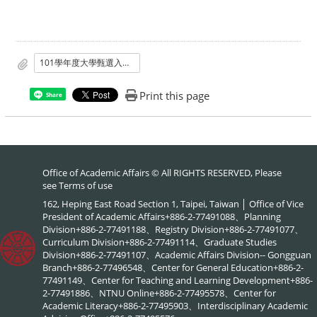
101學年度大學甄選入學個人申請招生.pdf
Print this page
Share
Office of Academic Affairs © All RIGHTS RESERVED, Please
see
Terms of use
162, Heping East Road Section 1, Taipei, Taiwan │ Office of Vice
President of Academic Affairs+886-2-77491088、Planning
Division+886-2-77491188、Registry Division+886-2-77491077、
Curriculum Division+886-2-77491114、Graduate Studies
Division+886-2-77491107、Academic Affairs Division-- Gongguan
Branch+886-2-77496548、Center for General Education+886-2-
77491149、Center for Teaching and Learning Development+886-
2-77491886、NTNU Online+886-2-77495578、Center for
Academic Literacy+886-2-77495903、Interdisciplinary Academic