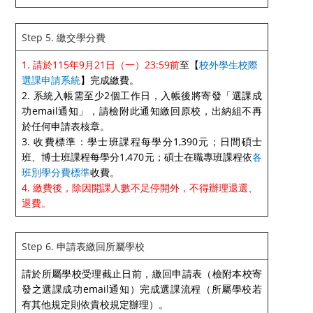
Step 5. 繳交學分費
1. 請於115年9月21日（一）23:59前
至【
校外學生校際
選課申請系統
】完成繳費。
2. 系統入帳需至少2個工作日，入帳後將寄發「選課成
功email通知」，請檢附此通知繳回原校，出納組不再
於任何申請表核章。
3. 收費標準：學士班課程每學分1,390元；日間碩士
班、博士班課程每學分1,470元；碩士在職專班課程依
各
班別學分費標準
收費。
4. 繳費後，除因開課人數不足停開外，不得辦理退選、
退費。
Step 6. 申請表繳回所屬學校
請於所屬學校受理截止日前，繳回申請表（檢附本校寄
發之選課成功email通知）完成選課流程（所屬學校若
有其他規定則依貴校規定辦理）。