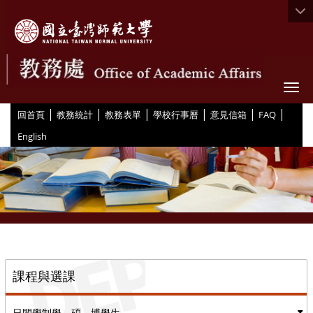
Togg
|
|
|
|
|
|
:::
回首頁
教務統計
教務表單
學校行事曆
意見信箱
FAQ
English
::
課程與選課
日間學制學、碩、博學生