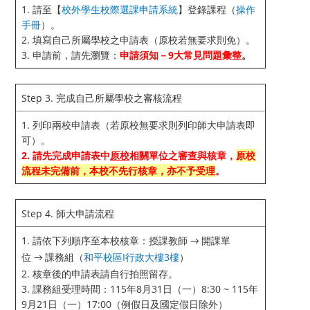
1. 請至【
校外學生校際選課申請系統
】登錄課程（
操作
手冊
）。
2. 填寫自己所屬學校之申請表（原校若無要求則免）。
3. 申請前，請先瀏覽：
申請須知－9大常見問題彙整
。
Step 3. 完成自己所屬學校之審核流程
1. 列印兩校申請表（若原校無要求則列印師大申請表即
可）。
2. 請先完成申請表中
原校
相關單位之審查與核章，
原校
流程未完備前，本校不先行核章，亦不予受理
。
Step 4. 師大申請流程
1. 請依下列順序至本校核章：授課教師
開課單
→
位
課務組（
和平校區I行政大樓3樓
）
→
2. 核章後的申請表請自行拍照留存。
3. 課務組受理時間：115年8月31日（一）8:30 ~ 115年
9月21日（一）17:00（例假日及國定假日除外）