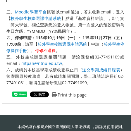
三、
Moodle學習平台
帳號以email通知，若未收到email，登入
【
校外學生校際選課申請系統
】點選「基本資料維護」，即可於
「師大學號」欄位查詢您的登入帳號。第一次登入的預設密碼為
生日六碼：YYMMDD（YY為民國年）。
四、
停修申請：115年10月19日（一） ~ 115年11月27日（五）
17:00前
，請至【
校外學生校際選課申請系統
】申請（
校外學
生停
修操作手冊
）。
停修不退費
。
五、外校生校際選課相關問題，請洽課務組02-77491109或
email：
mtpan@ntnu.edu.tw
。
六、成績於本校當學期成績收登截止日（
送交學期成績日程表
）
後寄回原校教務處，若有成績相關問題，學士班請洽註冊組02-
77491081、碩博生請洽研教組02-77491099。
Print this page
Share
本網站著作權屬於國立臺灣師範大學 教務處 ，請詳見
使用規則
。