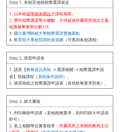
Step 1. 本校至他校校際選課規定
1. 以本校
當學期未開設
之課程為限。
2. 歷年校際選課學分總數，不得超過所屬系所規定之最
低應修畢業學分數1/3。
3.
國立臺灣師範大學校際選課實施要點
4.
教育部大專校院課程資源網
（可查詢各校課程）
Step 2. 填寫申請表
1. 請至【
教務資訊系統
選課相關
校際選課申請
→
→
表】登錄課程（
系統操作說明
）。
2. 填寫他校之校際選課申請表（若他校無要求則免）。
Step 3. 師大審核
1. 列印兩校申請表（若他校無要求，則列印師大申請表
即可）。
2. 表上相關單位審查核章：
所屬系所之系辦助教與主任