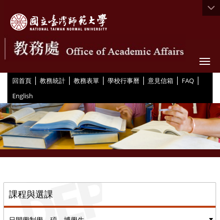
Togg
|
|
|
|
|
|
:::
回首頁
教務統計
教務表單
學校行事曆
意見信箱
FAQ
English
::
課程與選課
日間學制學、碩、博學生