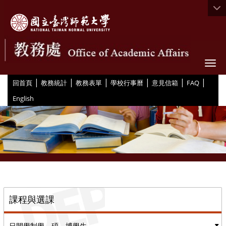
Togg
|
|
|
|
|
|
:::
回首頁
教務統計
教務表單
學校行事曆
意見信箱
FAQ
English
::
課程與選課
日間學制學、碩、博學生