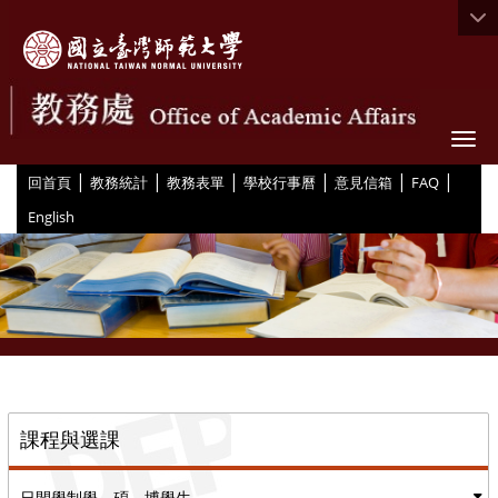
Togg
|
|
|
|
|
|
:::
回首頁
教務統計
教務表單
學校行事曆
意見信箱
FAQ
English
::
課程與選課
日間學制學、碩、博學生