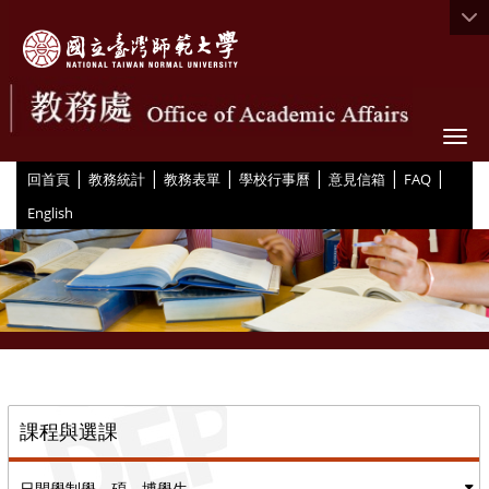
Togg
|
|
|
|
|
|
:::
回首頁
教務統計
教務表單
學校行事曆
意見信箱
FAQ
English
::
課程與選課
日間學制學、碩、博學生