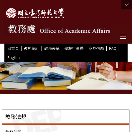
Togg
|
|
|
|
|
|
:::
回首頁
教務統計
教務表單
學校行事曆
意見信箱
FAQ
English
::
教務法規
教務法規