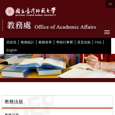
Togg
|
|
|
|
|
|
:::
回首頁
教務統計
教務表單
學校行事曆
意見信箱
FAQ
English
::
教務法規
教務法規