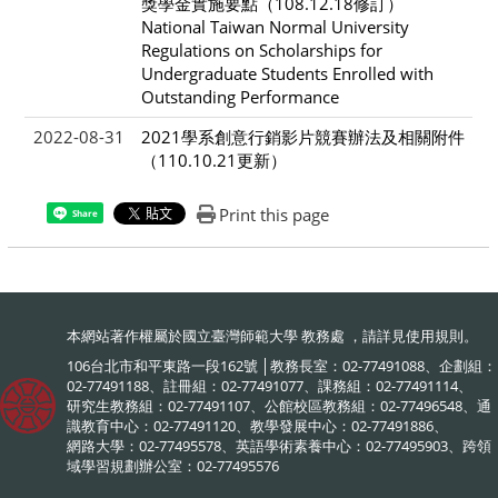
獎學金實施要點（108.12.18修訂）
National Taiwan Normal University
Regulations on Scholarships for
Undergraduate Students Enrolled with
Outstanding Performance
2022-08-31
2021學系創意行銷影片競賽辦法及相關附件
（110.10.21更新）
Print this page
Share
本網站著作權屬於國立臺灣師範大學 教務處 ，請詳見
使用規則
。
106台北市和平東路一段162號 │教務長室：02-77491088、企劃組：
02-77491188、註冊組：02-77491077、課務組：02-77491114、
研究生教務組：02-77491107、公館校區教務組：02-77496548、通
識教育中心：02-77491120、教學發展中心：02-77491886、
網路大學：02-77495578、英語學術素養中心：02-77495903、跨領
域學習規劃辦公室：02-77495576