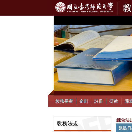
:::
教務長室
企劃
註冊
研教
課
:::
綜合法
教務法規
張貼日