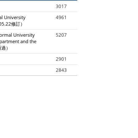
3017
niversity
4961
08.05.22修訂）
l University
5207
partment and the
13通過）
2901
2843