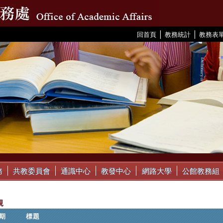
|
|
:::
回首頁
教務統計
教務表
務
共教委員會
通識中心
教發中心
網路大學
公館教務組
規
期
標題