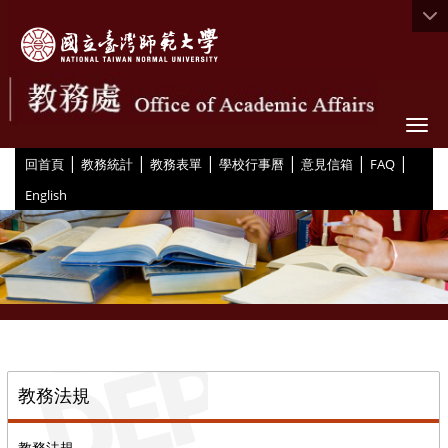
Togg
|
|
|
|
|
|
:::
回首頁
教務統計
教務表單
學校行事曆
意見信箱
FAQ
English
::
教務法規
教務法規