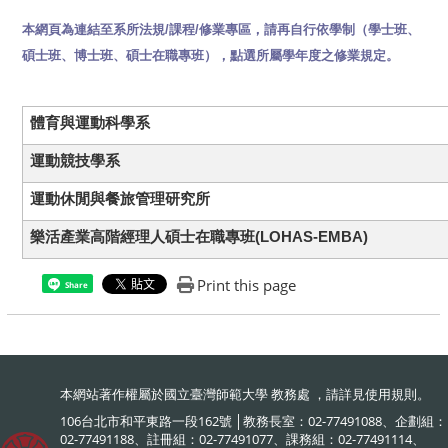
本網頁為連結至系所法規
/
課程
/
修業專區，請再自行依學制（學士班、
碩士班、博士班、碩士在職專班），點選所屬學年度之修業規定。
體育與運動科學系
運動競技學系
運動休閒與餐旅管理研究所
樂活產業高階經理人碩士在職專班(LOHAS-EMBA)
Print this page
Share
本網站著作權屬於國立臺灣師範大學 教務處 ，請詳見
使用規則
。
106台北市和平東路一段162號 │教務長室：02-77491088、企劃組：
02-77491188、註冊組：02-77491077、課務組：02-77491114、