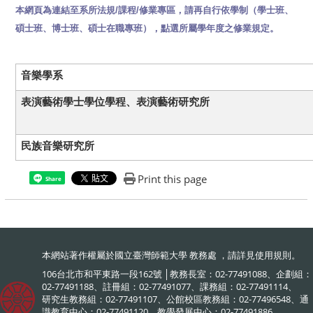
本網頁為連結至系所法規
/
課程
/
修業專區，請再自行依學制（學士班、
碩士班、博士班、碩士在職專班），點選所屬學年度之修業規定。
音樂學系
表演藝術學士學位學程、表演藝術研究所
民族音樂研究所
Print this page
Share
本網站著作權屬於國立臺灣師範大學 教務處 ，請詳見
使用規則
。
106台北市和平東路一段162號 │教務長室：02-77491088、企劃組：
02-77491188、註冊組：02-77491077、課務組：02-77491114、
研究生教務組：02-77491107、公館校區教務組：02-77496548、通
識教育中心：02-77491120、教學發展中心：02-77491886、