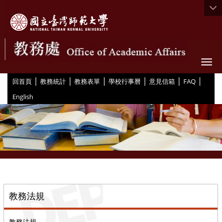
Togg
|
|
|
|
|
|
:::
回首頁
教務統計
教務表單
學校行事曆
意見信箱
FAQ
English
::
教務法規
教務法規