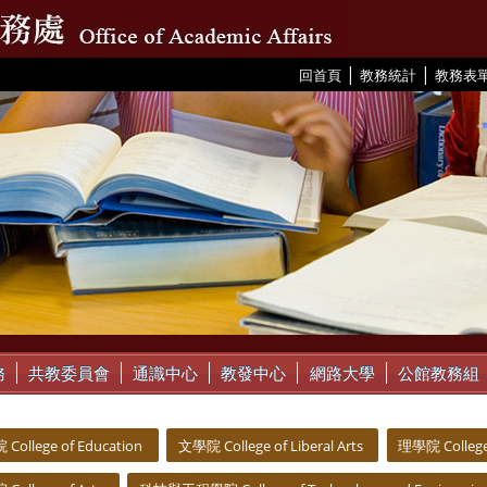
|
|
:::
回首頁
教務統計
教務表
務
共教委員會
通識中心
教發中心
網路大學
公館教務組
ollege of Education
文學院 College of Liberal Arts
理學院 College 