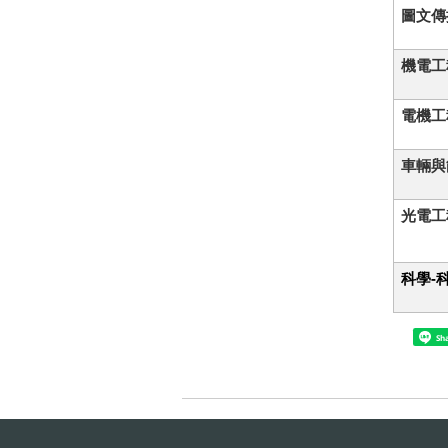
圖文傳
機電工
電機工
車輛與
光電工
科學-
Sh