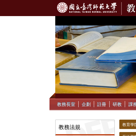
:::
教務長室
企劃
註冊
研教
課
:::
:::
教育學院 C
教務法規