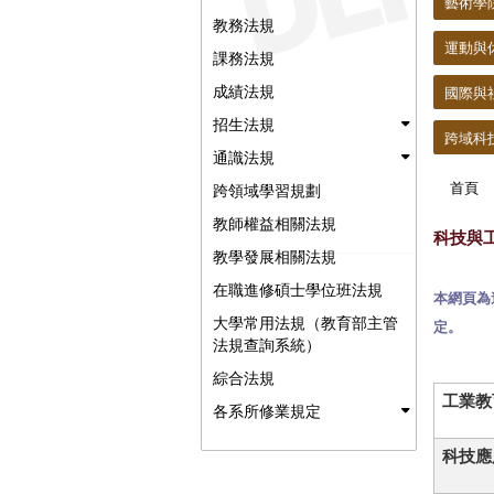
藝術學院 C
教務法規
運動與休閒學
課務法規
成績法規
國際與社會科
招生法規
跨域科技產業
通識法規
首頁
跨領域學習規劃
教師權益相關法規
科技與工程學
教學發展相關法規
在職進修碩士學位班法規
本網頁為
大學常用法規（教育部主管
定。
法規查詢系統）
綜合法規
工業教
各系所修業規定
科技應