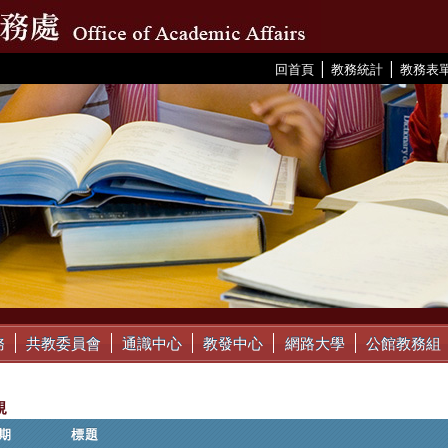
|
|
:::
回首頁
教務統計
教務表
務
共教委員會
通識中心
教發中心
網路大學
公館教務組
規
期
標題