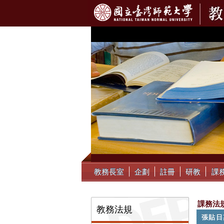
:::
教務長室
企劃
註冊
研教
課
:::
課務法
教務法規
張貼日