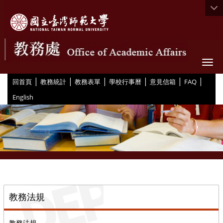
Togg
|
|
|
|
|
|
:::
回首頁
教務統計
教務表單
學校行事曆
意見信箱
FAQ
English
::
教務法規
教務法規