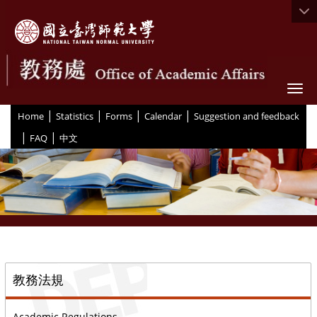
Togg
|
|
|
|
:::
Home
Statistics
Forms
Calendar
Suggestion and feedback
|
|
FAQ
中文
::
教務法規
Academic Regulations