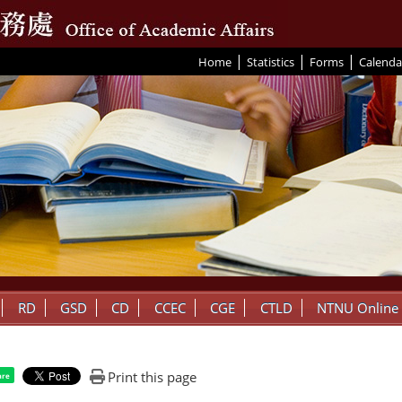
|
|
|
:::
Home
Statistics
Forms
Calenda
RD
GSD
CD
CCEC
CGE
CTLD
NTNU Online
Print this page
are