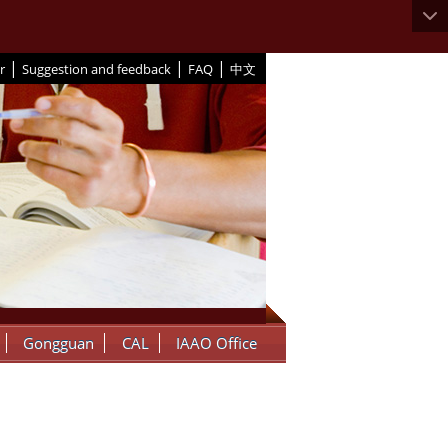
|
|
|
r
Suggestion and feedback
FAQ
中文
Gongguan
CAL
IAAO Office