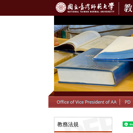
:::
Office of Vice President of AA
PD
:::
教務法規
Sh