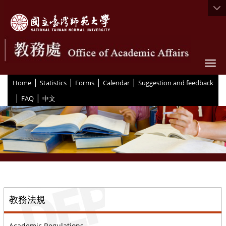
Togg
|
|
|
|
:::
Home
Statistics
Forms
Calendar
Suggestion and feedback
|
|
FAQ
中文
::
教務法規
Academic Regulations