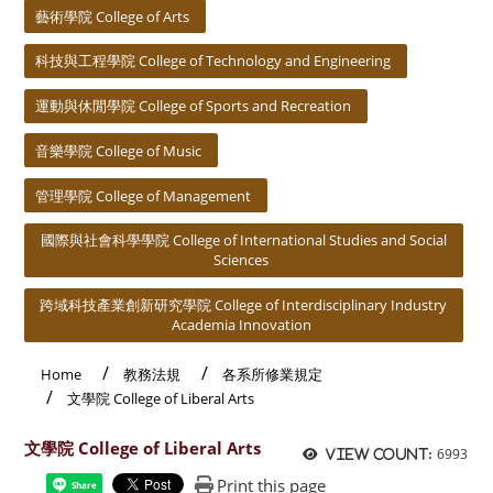
藝術學院 College of Arts
科技與工程學院 College of Technology and Engineering
運動與休閒學院 College of Sports and Recreation
音樂學院 College of Music
管理學院 College of Management
國際與社會科學學院 College of International Studies and Social
Sciences
跨域科技產業創新研究學院 College of Interdisciplinary Industry
Academia Innovation
Home
教務法規
各系所修業規定
文學院 College of Liberal Arts
文學院 College of Liberal Arts
6993
View count:
Print this page
Share