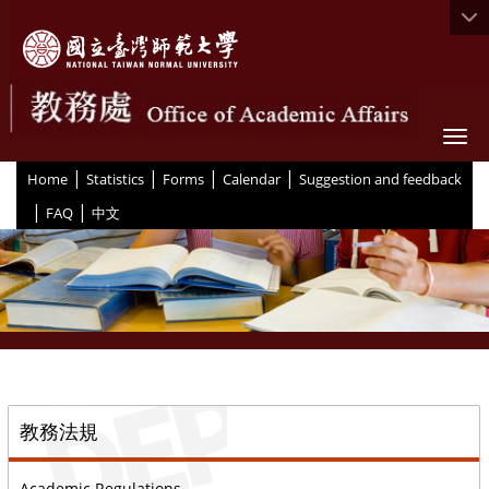
Togg
|
|
|
|
:::
Home
Statistics
Forms
Calendar
Suggestion and feedback
|
|
FAQ
中文
::
教務法規
Academic Regulations