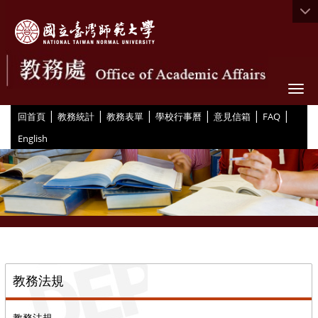
Togg
|
|
|
|
|
|
:::
回首頁
教務統計
教務表單
學校行事曆
意見信箱
FAQ
English
::
教務法規
教務法規