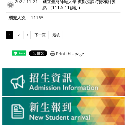
2022-11-21
國立臺灣師範大學 教師授課時數核計要
點 （111.5.11修訂）
瀏覽人次
11165
1
2
3
下一頁
最後
Print this page
Share