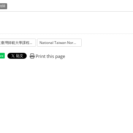
相關
國立臺灣師範大學課程意見調查辦法
National Taiwan Normal University Course Evaluation Survey Regulations
Print this page
are