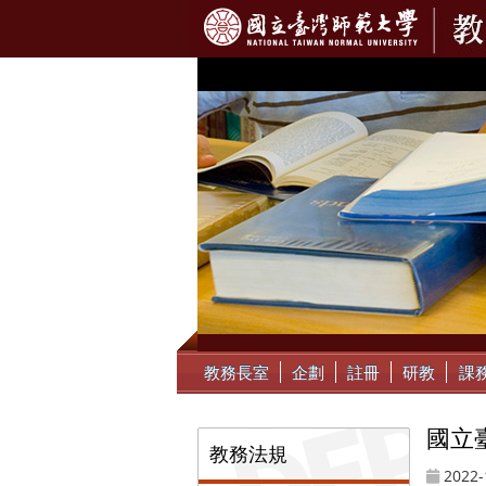
:::
教務長室
企劃
註冊
研教
課
國立臺
:::
教務法規
2022-