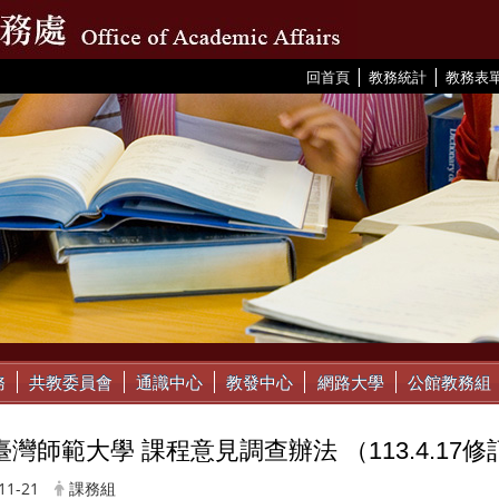
|
|
:::
回首頁
教務統計
教務表
務
共教委員會
通識中心
教發中心
網路大學
公館教務組
灣師範大學 課程意見調查辦法 （113.4.17修
11-21
課務組