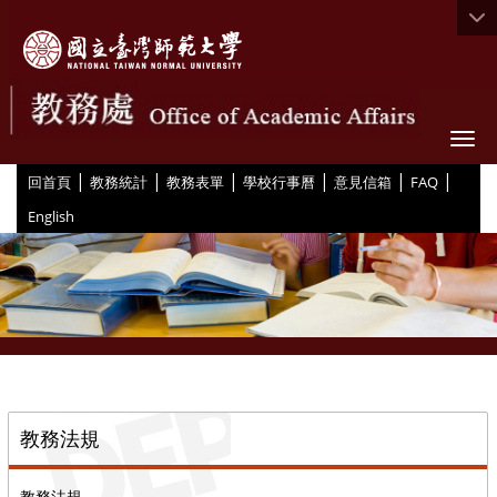
Togg
|
|
|
|
|
|
:::
回首頁
教務統計
教務表單
學校行事曆
意見信箱
FAQ
English
::
教務法規
教務法規