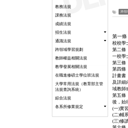
教務法規
跨領
課務法規
成績法規
招生法規
第一條
通識法規
校校學
跨領域學習規劃
第二條
一校學
教師權益相關法規
第三條
教學發展相關法規
第四條
在職進修碩士學位班法規
計畫書
及詳細
大學常用法規（教育部主管
域
教師
法規查詢系統）
第五條
綜合法規
後，始
各系所修業規定
(
一
)
實
(
二
)
輔
(
三
)
修
第六條