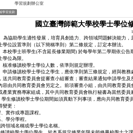
學習規劃辦公室
域學習規劃
國立臺灣師範大學校學士學位
為協助學生適性發展，
培育具創造力
、
跨領域問題解決能力，
士學位設置準則（以下簡稱準則）第二條規定，訂定本辦法。
本校學士班學生(不含延長修業期間) 於每學年第二學期依公
士學位為限。
 核准修讀校學士學位人數，依準則規定辦理。
 申請修讀校學士學位之學生，應依準則第三條規定，經與教務
，送共同教育委員會提審查小組審查；審查結果通知申請學生及
內容由共同教育委員會另定之。
前項審查小組，由共同教育委員
或產業實務專家
組成，其中
共同教育委員會執行秘書為當然委員
 學生修讀校學士學位期間如須異動下列事項，應向共同教育委
得變更：
習、實作或專題課程。
系
、
學分學程。
讀
跨
領域名稱或學士學位名稱。
 修讀校學士學位學生，於本系規定修業年限未能修畢校學士之