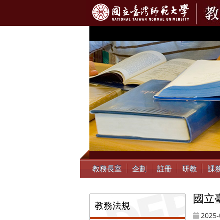
:::
教務長室
企劃
註冊
研教
課
國立
:::
教務法規
2025-