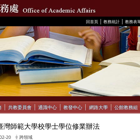
|
|
:::
回首頁
教務統計
教務表
務
共教委員會
通識中心
教發中心
網路大學
公館教務組
臺灣師範大學校學士學位修業辦法
02-20
跨領域