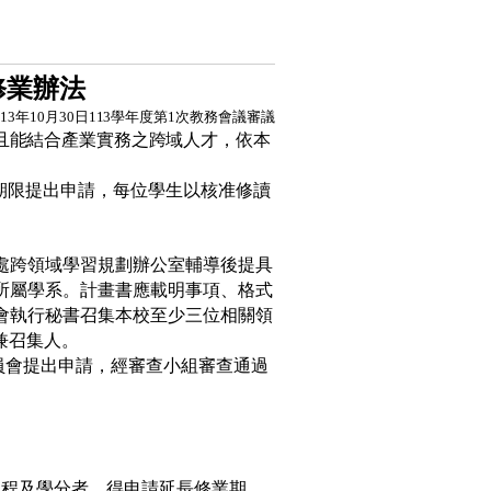
修業辦法
113
年
10
月
30
日
113
學年度第
1
次
教務會議審議
且能結合產業實務之跨域人才
，
依本
告期限提出申請，每位學生以核准修讀
處
跨領域學習規劃辦公室輔導後提具
所屬學系。計畫書應載明事項、格式
會執行秘書召集本校至少三位相關領
兼召集人。
員會提出申請，經審查小組審查通過
課程及學分者，得申請延長修業期