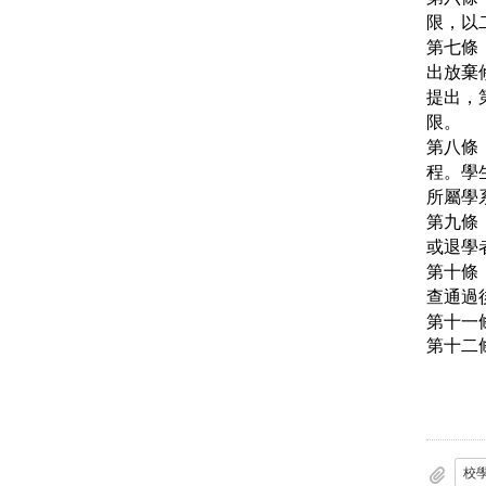
限，以
第七條
出放棄
提出，
限。
第八條
程。
學
所屬學
第九條
或退學
第十條
查通過
第十一
第十二