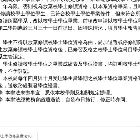
二年為限。否則視為放棄校學士修讀資格，以本系資格畢業，且
 修讀校學士學位學生，已符合校學士學位畢業條件，但未符合
修讀所屬學系，改以校學士學位畢業。
前項改申請以校學士學位
第二學期應於三月三十一日前提出。因特殊情況，填具學生報告
學生不得以放棄修讀校學士學位資
格為由，於加退選或停修期
生放棄修讀校學士學位資格後，已修習及格之校學士學位科目學
系主管認定。
學生修讀校學士學位之畢業成績表及學位證書，均註明校學士
者，不予註記。
本校於每年四月與十月受理學生當學
期之校學士學位畢業資格
後，送教務處製發學位證書。
條
本辦法未盡事宜，悉依本校學則及相關規定辦理
。
條 本辦法經教務會議通過後，自發布日施行
，修正時亦同
。
校學士學位修業辦法1022定稿.odt