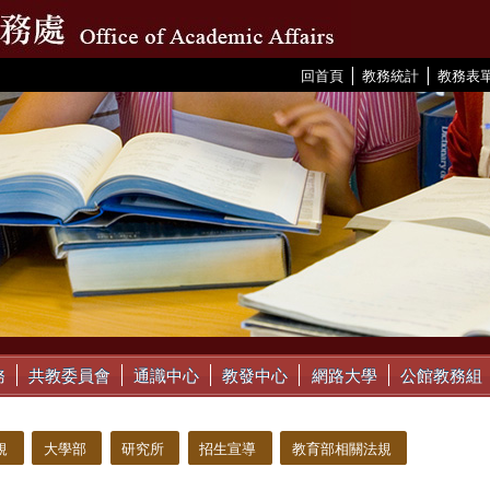
|
|
:::
回首頁
教務統計
教務表
務
共教委員會
通識中心
教發中心
網路大學
公館教務組
規
大學部
研究所
招生宣導
教育部相關法規