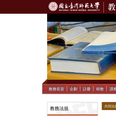
:::
教務長室
企劃
註冊
研教
課
:::
:::
共同法
教務法規