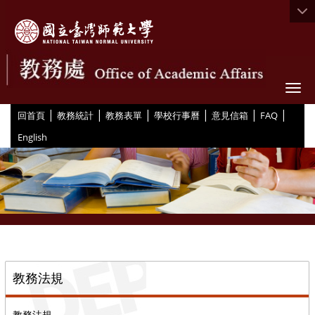
Togg
|
|
|
|
|
|
:::
回首頁
教務統計
教務表單
學校行事曆
意見信箱
FAQ
English
::
教務法規
教務法規