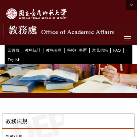
Togg
|
|
|
|
|
|
:::
回首頁
教務統計
教務表單
學校行事曆
意見信箱
FAQ
English
::
教務法規
教務法規