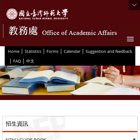
Togg
|
|
|
|
:::
Home
Statistics
Forms
Calendar
Suggestion and feedback
|
|
FAQ
中文
::
招生資訊
NTNU GUIDE BOOK