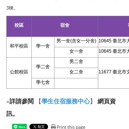
3棟。
校區
宿舍
男一舍(含女一分舍)
10645 臺北
和平校區
學一舍
女一舍
10645 臺北
男二舍
學二舍
公館校區
女二舍
11677 臺北
學七舍
«
詳請參閱
【
學生住宿服務中心
】
網頁
資
訊
。
Print this page
Share