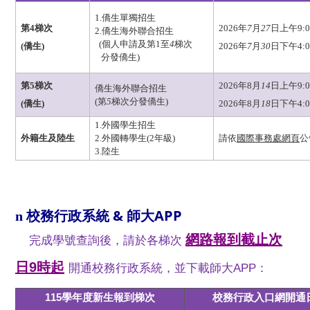
1.
僑生單獨招生
第4梯次
2026
年
7
月
27
日上午
9:
2.
僑生海外聯合招生
(
個人申請及
第
1
至
4
梯次
(
僑生
)
2026
年
7
月
30
日下午
4:
0
分發僑生
)
第5梯次
2026
年
8
月
14
日上午
9:
0
僑生海外聯合招生
(
第
5
梯次分發僑生
)
(僑生)
2026
年
8
月
18
日下午
4:
0
1.
外國學生招生
外籍生及陸生
2.
外國轉學生(2年級)
請依
國際事務處網頁
公
3.陸生
校務行政系統 & 師大APP
n
網路報到截止次
完成學號查詢後，請於各梯次
日9時起
開通校務行政系統，並下載師大APP：
115學年度新生報到梯次
校務行政入口網開通