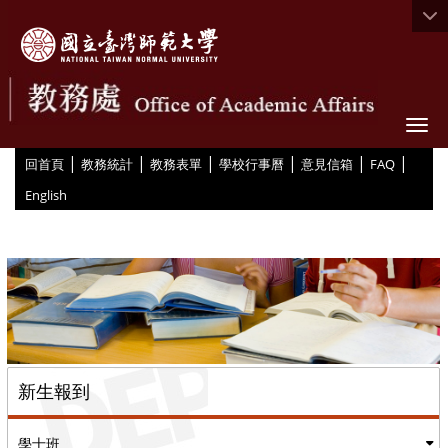
Togg
|
|
|
|
|
|
:::
回首頁
教務統計
教務表單
學校行事曆
意見信箱
FAQ
English
::
新生報到
學士班