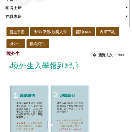
碩博士班
在職專班
:::
新生手冊
休學/保留/放棄入學
報到Q&A
表單下載
境外生
聯絡資訊
境外生
17800
瀏覽人次:
境外生入學報到程序
«