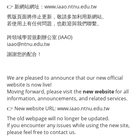
👉 新網站網址：
www.iaao.ntnu.edu.tw
舊版頁面將停止更新，敬請多加利用新網站。
若使用上有任何問題，也歡迎與我們聯繫。
跨領域學習規劃辦公室 (IAAO)
iaao@ntnu.edu.tw
謝謝您的配合！
We are pleased to announce that our new official
website is now live!
Moving forward, please visit the
new website
for all
information, announcements, and related services.
👉 New website URL:
www.iaao.ntnu.edu.tw
The old webpage will no longer be updated.
If you encounter any issues while using the new site,
please feel free to contact us.