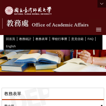
Togg
|
|
|
|
|
|
:::
回首頁
教務統計
教務表單
學校行事曆
意見信箱
FAQ
English
::
教務表單
學士班