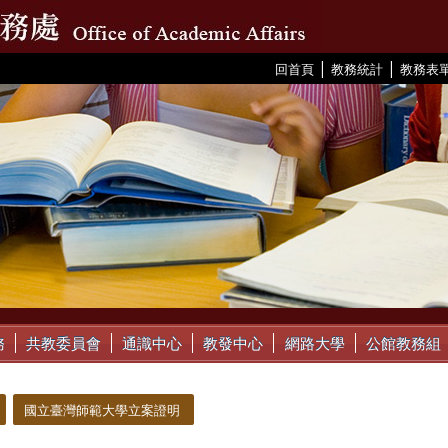
|
|
:::
回首頁
教務統計
教務表
務
共教委員會
通識中心
教發中心
網路大學
公館教務組
國立臺灣師範大學立案證明