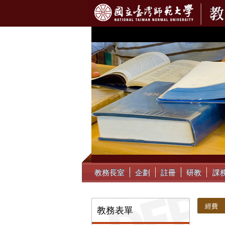
:::
教務長室
企劃
註冊
研教
課
:::
:::
經費
教務表單