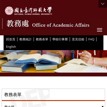
Togg
|
|
|
|
|
|
:::
回首頁
教務統計
教務表單
學校行事曆
意見信箱
FAQ
English
::
教務表單
學士班