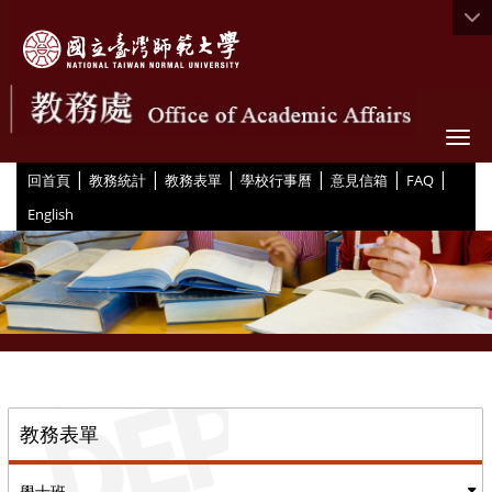
Togg
|
|
|
|
|
|
:::
回首頁
教務統計
教務表單
學校行事曆
意見信箱
FAQ
English
::
教務表單
學士班