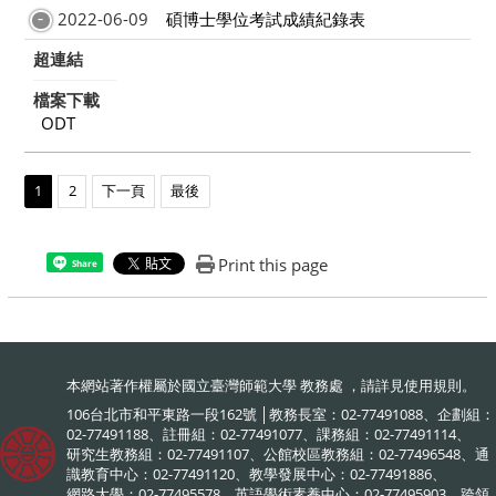
2022-06-09
碩博士學位考試成績紀錄表
超連結
檔案下載
ODT
1
2
下一頁
最後
Print this page
Share
本網站著作權屬於國立臺灣師範大學 教務處 ，請詳見
使用規則
。
106台北市和平東路一段162號 │教務長室：02-77491088、企劃組：
02-77491188、註冊組：02-77491077、課務組：02-77491114、
研究生教務組：02-77491107、公館校區教務組：02-77496548、通
識教育中心：02-77491120、教學發展中心：02-77491886、
網路大學：02-77495578、英語學術素養中心：02-77495903、跨領