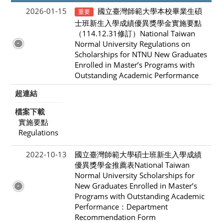
2026-01-15
國立臺灣師範大學本校畢業生碩
重要
士班新生入學成績優異獎學金實施要點
（114.12.31修訂）National Taiwan
Normal University Regulations on
Scholarships for NTNU New Graduates
Enrolled in Master’s Programs with
Outstanding Academic Performance
超連結
檔案下載
實施要點
Regulations
2022-10-13
國立臺灣師範大學碩士班新生入學成績
優異獎學金推薦表National Taiwan
Normal University Scholarships for
New Graduates Enrolled in Master’s
Programs with Outstanding Academic
Performance：Department
Recommendation Form