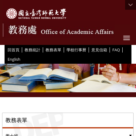
Togg
|
|
|
|
|
|
:::
回首頁
教務統計
教務表單
學校行事曆
意見信箱
FAQ
English
::
教務表單
學士班