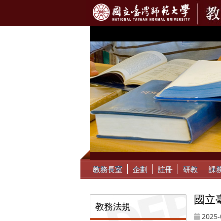
:::
教務長室
企劃
註冊
研教
課
國立
:::
教務法規
2025-