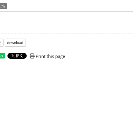
公告
載
download
Print this page
are