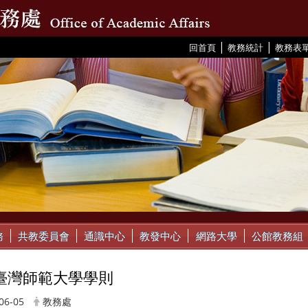
|
|
:::
回首頁
教務統計
教務表
務
共教委員會
通識中心
教發中心
網路大學
公館教務組
臺灣師範大學學則
06-05
教務處