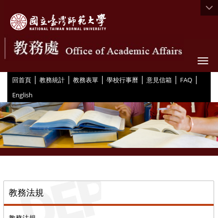
Togg
|
|
|
|
|
|
:::
回首頁
教務統計
教務表單
學校行事曆
意見信箱
FAQ
English
::
教務法規
教務法規