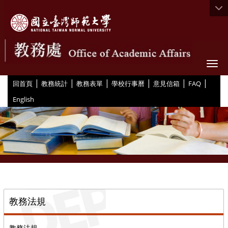
Togg
|
|
|
|
|
|
:::
回首頁
教務統計
教務表單
學校行事曆
意見信箱
FAQ
English
::
教務法規
教務法規