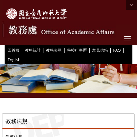
Togg
|
|
|
|
|
|
:::
回首頁
教務統計
教務表單
學校行事曆
意見信箱
FAQ
English
::
教務法規
教務法規