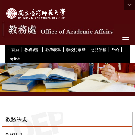
Togg
|
|
|
|
|
|
:::
回首頁
教務統計
教務表單
學校行事曆
意見信箱
FAQ
English
::
教務法規
教務法規