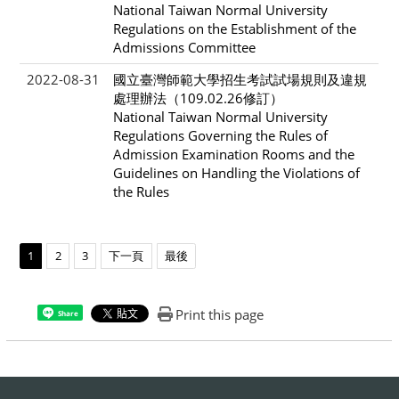
National Taiwan Normal University
Regulations on the Establishment of the
Admissions Committee
2022-08-31
國立臺灣師範大學招生考試試場規則及違規
處理辦法（109.02.26修訂）
National Taiwan Normal University
Regulations Governing the Rules of
Admission Examination Rooms and the
Guidelines on Handling the Violations of
the Rules
1
2
3
下一頁
最後
Print this page
Share