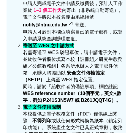
申請人完成電子文件申請及繳費後，預計人工作
業於
1–3
個工作天
內寄出
（非系統自動寄送）。
電子文件將
以本校名義
由系統帳號
notify@ntnu.edu.tw
寄送。
申請人可於副本欄位填寫自己的電子郵件，或登
入申請系統查詢辦理進度。
寄送至 WES 之申請方式
若需寄送至 WES 驗證單位，請申請電子文件，
並於收件者欄位填寫本校【註冊組／研究生教務
組／公館教務組】各系所承辦人之電子郵件信
箱，承辦人將協助以
安全文件傳輸協定
（SFTP）
上傳至 WES 指定位置。
同時，請於「給收件者的備註事項」欄位註記
WES reference number
（10個字元，英文+數
字，例如 P241S3N5W7 或 B261JQQT4G
）。
電子文件使用限制
本校提供之電子教務文件
（PDF）
僅供線上閱
覽
，
不得列印
或以任何形式轉換為紙本（鎖定列
印功能）。系統產生之文件已具正式章戳，教務