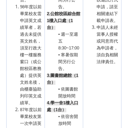
98
年度以前
告。
申請，請至
畢業校友需
2.公館校區綜合館
相關連結下
申請英文成
1樓入口處（1
載申請表。
績單者，若
台）
申請人未經
過去未提供
• 週一至週
當事人授權
英文姓名，
五
或同意而代
須至行政大
8:30~17:00
為申請者，
樓一樓服務
• 寒暑假期
須自負相關
窗口（或公
間另行公
法律責任。
館校區教務
告。
處）提供英
3.圖書館總館（1
文姓名後，
台）
由櫃臺協助
• 依圖書館
列印英文成
開放時間
績單。
4.學一舍1樓入口
87
年度以前
處（1台）
畢業校友第
• 依宿舍開
一次申請英
放時間