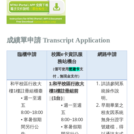
成績單申請 Transcript Application
臨櫃申請
校園e卡資訊服
網路申請
務站機台
（僅可使用
悠遊卡
支
付，無現金支付）
和平校區行政大
1.和平校區行政大
詳請參閱系
樓1樓註冊組櫃臺
樓1樓註冊組前
統操作說
• 週一至週
（1台）
明。
五
• 週一至週
早期畢業之
8:00~18:00
五
校友因系統
• 寒暑假期
8:00~18:00
無身分證字
間另行公
• 寒暑假期
號建檔，得
告。
間另行公
以通訊方式