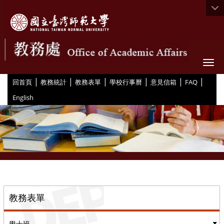
Togg
|
|
|
|
|
|
:::
回首頁
教務統計
教務表單
學校行事曆
意見信箱
FAQ
English
::
教務表單
學士班