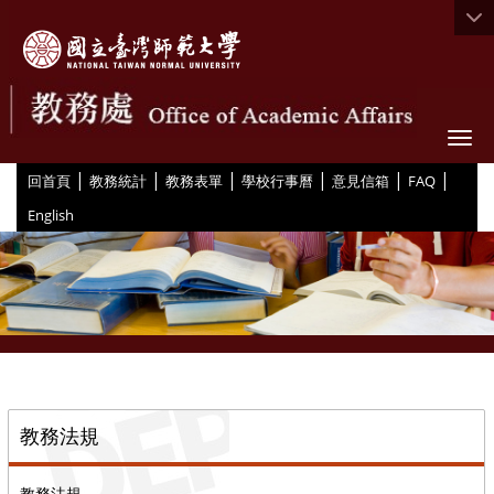
Togg
|
|
|
|
|
|
:::
回首頁
教務統計
教務表單
學校行事曆
意見信箱
FAQ
English
::
教務法規
教務法規