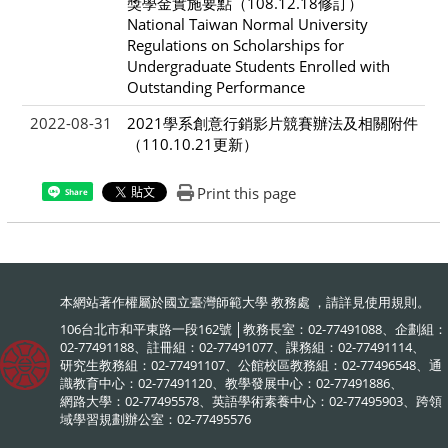
獎學金實施要點（108.12.18修訂）
National Taiwan Normal University
Regulations on Scholarships for
Undergraduate Students Enrolled with
Outstanding Performance
2022-08-31
2021學系創意行銷影片競賽辦法及相關附件
（110.10.21更新）
Print this page
Share
本網站著作權屬於國立臺灣師範大學 教務處 ，請詳見
使用規則
。
106台北市和平東路一段162號 │教務長室：02-77491088、企劃組：
02-77491188、註冊組：02-77491077、課務組：02-77491114、
研究生教務組：02-77491107、公館校區教務組：02-77496548、通
識教育中心：02-77491120、教學發展中心：02-77491886、
網路大學：02-77495578、英語學術素養中心：02-77495903、跨領
域學習規劃辦公室：02-77495576