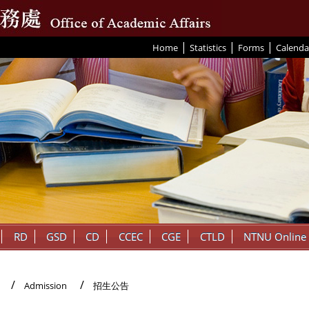
|
|
|
:::
Home
Statistics
Forms
Calenda
RD
GSD
CD
CCEC
CGE
CTLD
NTNU Online
Admission
招生公告