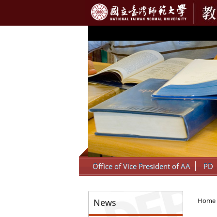
:::
Office of Vice President of AA
PD
:::
Home
News