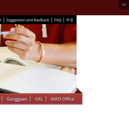
|
|
|
r
Suggestion and feedback
FAQ
中文
Gongguan
CAL
IAAO Office