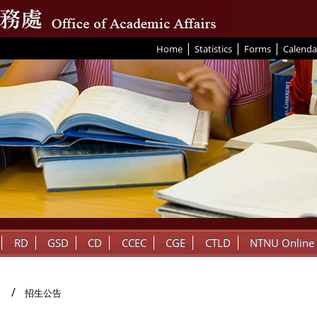
|
|
|
:::
Home
Statistics
Forms
Calenda
RD
GSD
CD
CCEC
CGE
CTLD
NTNU Online
招生公告