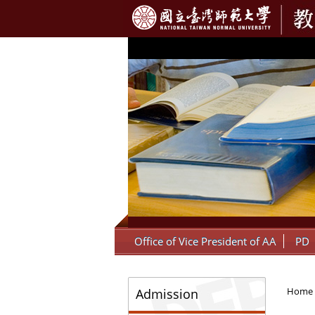
:::
Office of Vice President of AA
PD
:::
Home
Admission