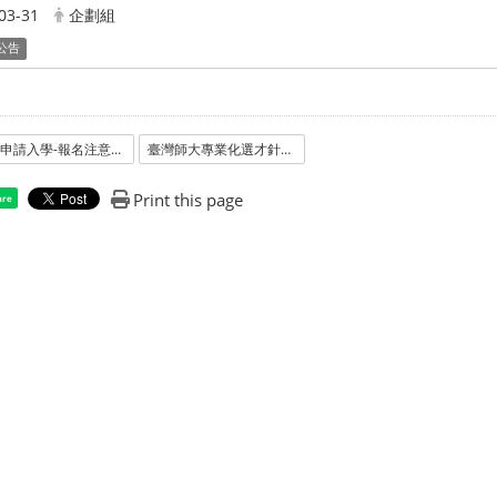
03-31
企劃組
公告
114申請入學-報名注意事項.pdf
臺灣師大專業化選才針對學生使用Chatgpt撰寫學習歷程檔案之注意事項.pdf
Print this page
are