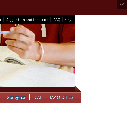
|
|
|
r
Suggestion and feedback
FAQ
中文
Gongguan
CAL
IAAO Office