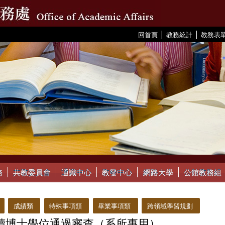
|
|
:::
回首頁
教務統計
教務表
務
共教委員會
通識中心
教發中心
網路大學
公館教務組
成績類
特殊事項類
畢業事項類
跨領域學習規劃
讀博士學位通過審查（系所專用）