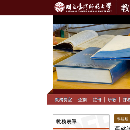
:::
教務長室
企劃
註冊
研教
課
:::
:::
學籍類
教務表單
逕修