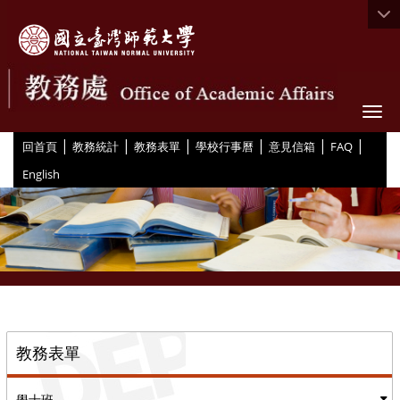
Togg
|
|
|
|
|
|
:::
回首頁
教務統計
教務表單
學校行事曆
意見信箱
FAQ
English
::
教務表單
學士班