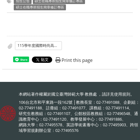
招生公告
碩士在職專班招生簡章修訂專區
碩士在職專班招生簡章修訂專區
115學年度國際時尚高階管理碩士在職專班_GF-EMBA_招生簡章.pdf
Print this page
Share
本網站著作權屬於國立臺灣師範大學 教務處 ，請詳見
使用規則
。
106台北市和平東路一段162號 │教務長室：02-77491088、企劃組：
02-77491188、註冊組：02-77491077、課務組：02-77491114、
研究生教務組：02-77491107、公館校區教務組：02-77496548、通
識教育中心：02-77491120、教學發展中心：02-77491886、
網路大學：02-77495578、英語學術素養中心：02-77495903、跨領
域學習規劃辦公室：02-77495576