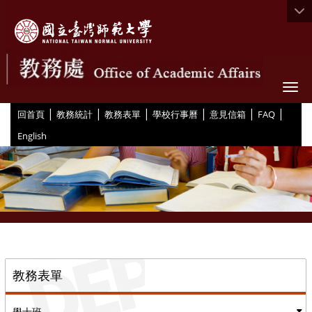
Togg
|
|
|
|
|
|
:::
回首頁
教務統計
教務表單
學校行事曆
意見信箱
FAQ
English
::
教務表單
學士班