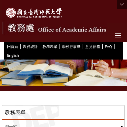
Togg
|
|
|
|
|
|
:::
回首頁
教務統計
教務表單
學校行事曆
意見信箱
FAQ
English
::
教務表單
學士班