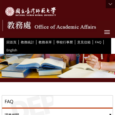
Togg
|
|
|
|
|
|
:::
回首頁
教務統計
教務表單
學校行事曆
意見信箱
FAQ
English
::
FAQ
課務相關